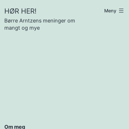
Gå
HØR HER!
Meny
til
Børre Arntzens meninger om
innhold
mangt og mye
Om meg