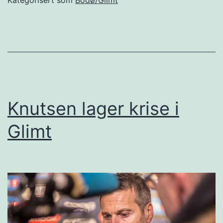
Kategorisert som
Bodø/Glimt
penger
i
Glimt
Knutsen lager krise i
Glimt