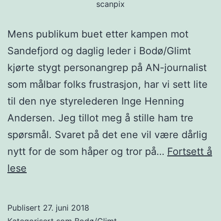
scanpix
Mens publikum buet etter kampen mot
Sandefjord og daglig leder i Bodø/Glimt
kjørte stygt personangrep på AN-journalist
som målbar folks frustrasjon, har vi sett lite
til den nye styrelederen Inge Henning
Andersen. Jeg tillot meg å stille ham tre
spørsmål. Svaret på det ene vil være dårlig
nytt for de som håper og tror på…
Fortsett å
–
lese
Det
finnes
Publisert
27. juni 2018
ikke