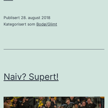
blir
det
Publisert
28. august 2018
gul
Kategorisert som
Bodø/Glimt
sone
på
Glimt.
Ikke
rart
de
Naiv? Supert!
håper
på
10
mill.