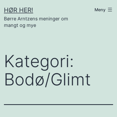
Gå
HØR HER!
Meny
til
Børre Arntzens meninger om
innhold
mangt og mye
Kategori:
Bodø/Glimt