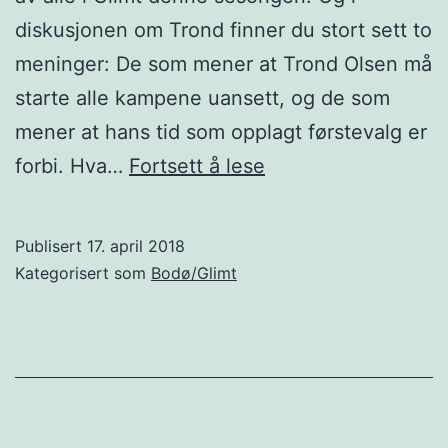
diskusjonen om Trond finner du stort sett to
meninger: De som mener at Trond Olsen må
starte alle kampene uansett, og de som
mener at hans tid som opplagt førstevalg er
Hva
forbi. Hva…
Fortsett å lese
er
det
Publisert
17. april 2018
med
Kategorisert som
Bodø/Glimt
Trond
Olsen?