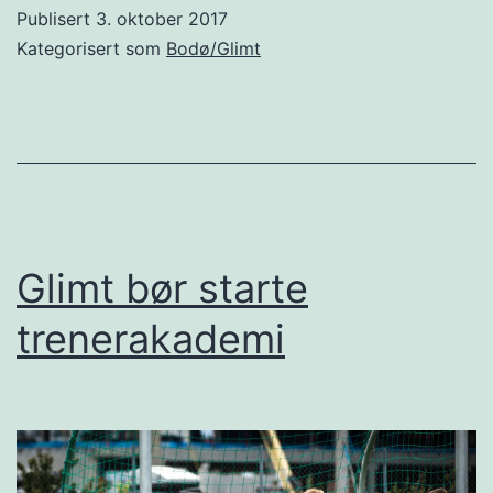
Heg
Publisert
3. oktober 2017
Kategorisert som
Bodø/Glimt
Glimt bør starte
trenerakademi