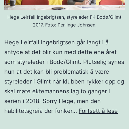
Hege Leirfall Ingebrigtsen, styreleder FK Bodø/Glimt
2017. Foto: Per-Inge Johnsen.
Hege Leirfall Ingebrigtsen går langt i å
antyde at det blir kun med dette ene året
som styreleder i Bodø/Glimt. Plutselig synes
hun at det kan bli problematisk å være
styreleder i Glimt når klubben rykker opp og
skal møte ektemannens lag to ganger i
serien i 2018. Sorry Hege, men den
Fort
habilitetsgreia der funker…
Fortsett å lese
da,