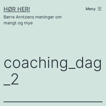
Gå
HØR HER!
Meny
til
Børre Arntzens meninger om
innhold
mangt og mye
coaching_dag
_2