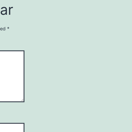
ar
 med
*