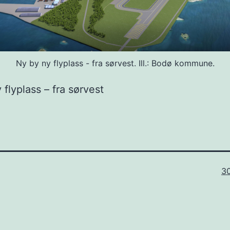
Ny by ny flyplass - fra sørvest. Ill.: Bodø kommune.
 flyplass – fra sørvest
Fu
3
st