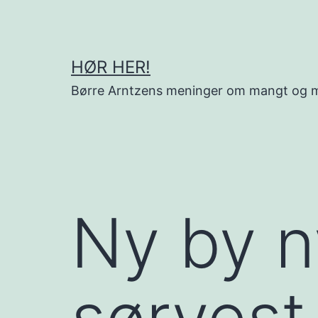
Gå
til
innhold
HØR HER!
Børre Arntzens meninger om mangt og 
Ny by ny
sørvest