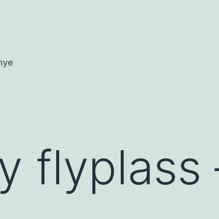
mye
 flyplass 