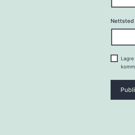
Nettsted
Lagre 
komme