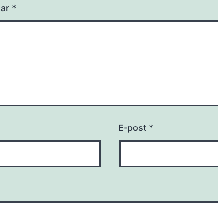
tar
*
E-post
*