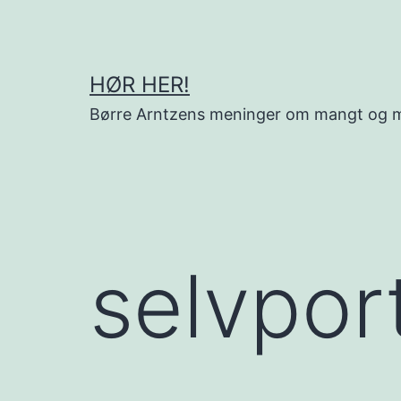
Gå
til
innhold
HØR HER!
Børre Arntzens meninger om mangt og 
selvpor