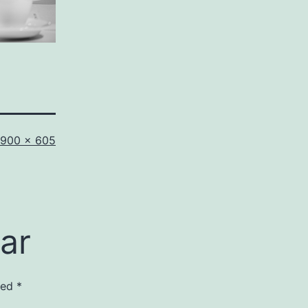
Full
900 × 605
størrelse
ar
 med
*