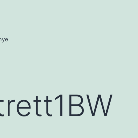
mye
trett1BW