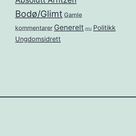
Bodø/Glimt
Gamle
Generelt
Politikk
kommentarer
PFU
Ungdomsidrett