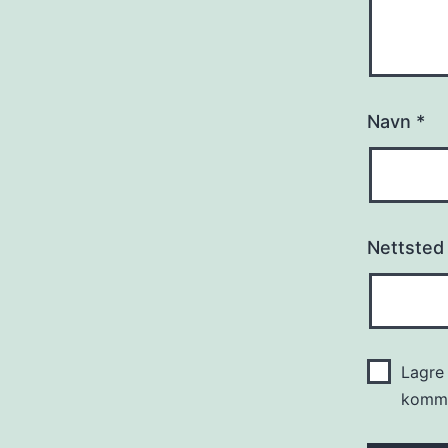
Navn
*
Nettsted
Lagre 
komme