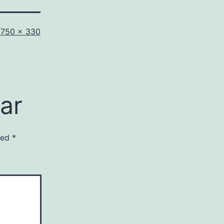
Full
750 × 330
størrelse
ar
 med
*