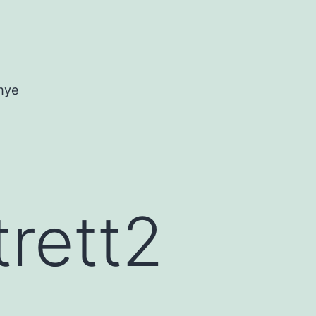
mye
trett2