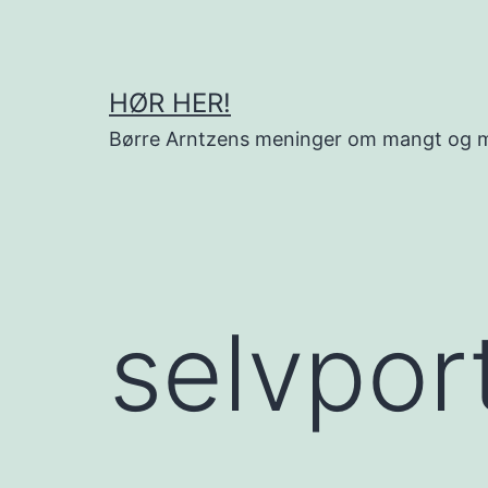
Gå
til
innhold
HØR HER!
Børre Arntzens meninger om mangt og 
selvpor