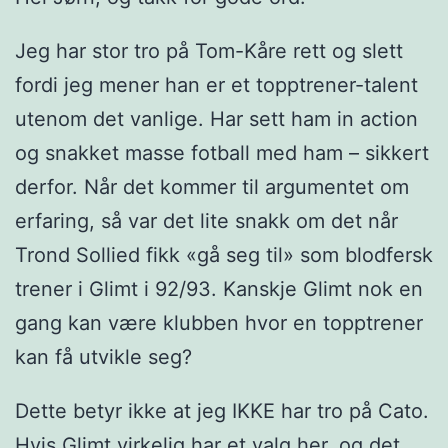
Jeg har stor tro på Tom-Kåre rett og slett
fordi jeg mener han er et topptrener-talent
utenom det vanlige. Har sett ham in action
og snakket masse fotball med ham – sikkert
derfor. Når det kommer til argumentet om
erfaring, så var det lite snakk om det når
Trond Sollied fikk «gå seg til» som blodfersk
trener i Glimt i 92/93. Kanskje Glimt nok en
gang kan være klubben hvor en topptrener
kan få utvikle seg?
Dette betyr ikke at jeg IKKE har tro på Cato.
Hvis Glimt virkelig har et valg her, og det