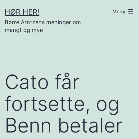
Gå
HØR HER!
Meny
til
Børre Arntzens meninger om
innhold
mangt og mye
Cato får
fortsette, og
Benn betaler