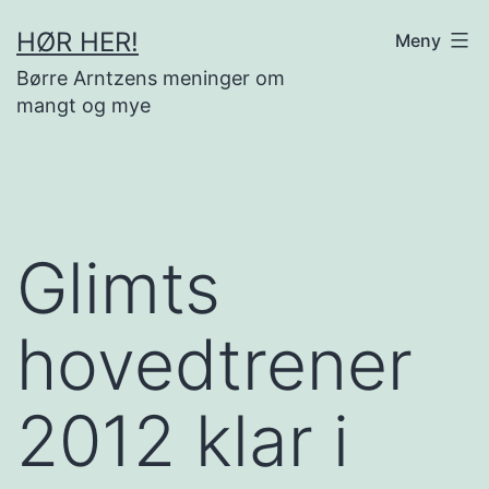
Gå
HØR HER!
Meny
til
Børre Arntzens meninger om
innhold
mangt og mye
Glimts
hovedtrener
2012 klar i