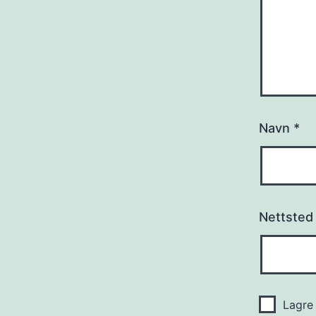
Navn
*
Nettsted
Lagre 