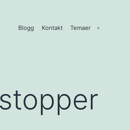
Blogg
Kontakt
Temaer
Åpne
meny
-stopper