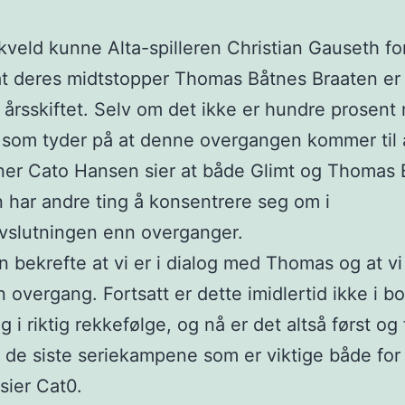
veld kunne Alta-spilleren Christian Gauseth for
at deres midtstopper Thomas Båtnes Braaten er k
 årsskiftet. Selv om det ikke er hundre prosent r
som tyder på at denne overgangen kommer til 
ner Cato Hansen sier at både Glimt og Thomas
 har andre ting å konsentrere seg om i
vslutningen enn overganger.
n bekrefte at vi er i dialog med Thomas og at v
en overgang. Fortsatt er dette imidlertid ikke i bo
g i riktig rekkefølge, og nå er det altså først og
 de siste seriekampene som er viktige både for
 sier Cat0.