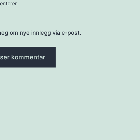
nterer.
meg om nye innlegg via e-post.
sjon