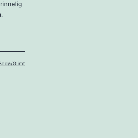
rinnelig
a.
Bodø/Glimt