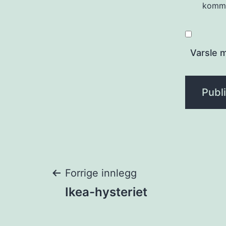
komme
Varsle 
Innleggsnaviga
Forrige innlegg
Ikea-hysteriet