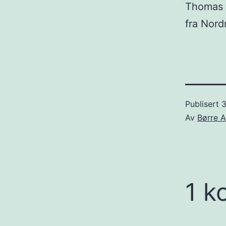
Thomas B
fra Nordr
Publisert
3
Av
Børre A
1 k