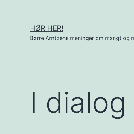
Gå
til
innhold
HØR HER!
Børre Arntzens meninger om mangt og 
I dialo