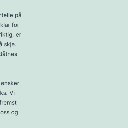
telle på
lar for
iktig, er
å skje.
 Båtnes
i ønsker
ks. Vi
 fremst
 oss og