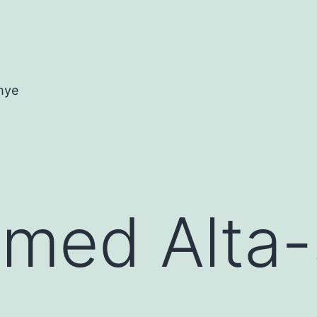
mye
g med Alta