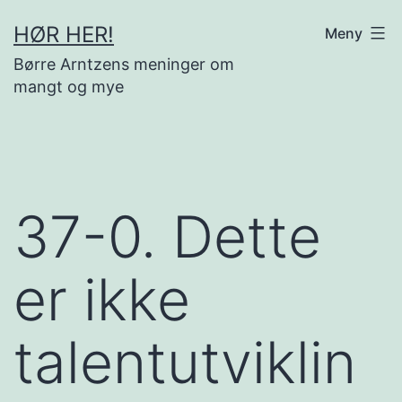
Gå
HØR HER!
Meny
til
Børre Arntzens meninger om
innhold
mangt og mye
37-0. Dette
er ikke
talentutviklin