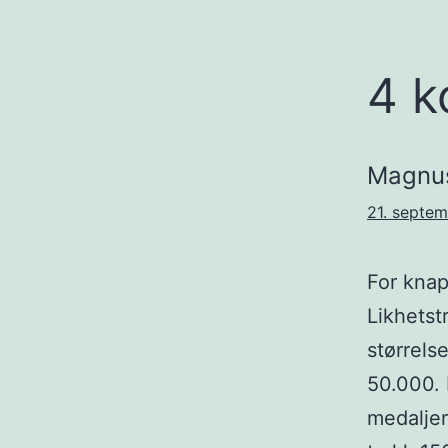
4 k
Magnu
21. septem
For knapt
Likhetst
størrels
50.000. 
medaljer