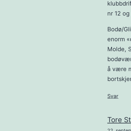
klubbdri
nr 12 og
Bodø/Gli
enorm «d
Molde, S
bodøværi
å være m
bortskje
Svar
Tore S
22. septem