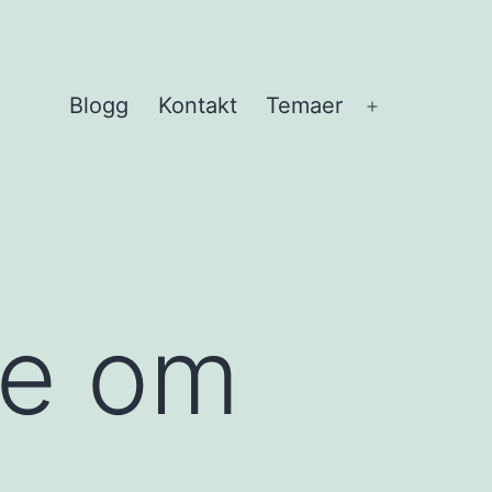
Blogg
Kontakt
Temaer
Åpne
meny
ge om