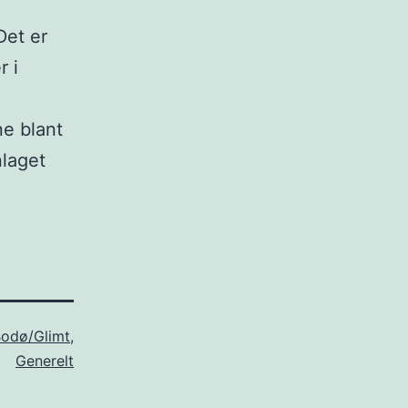
Det er
r i
e blant
laget
odø/Glimt
,
Generelt