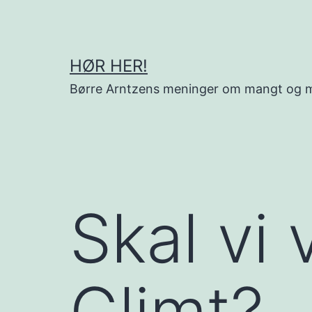
Gå
til
innhold
HØR HER!
Børre Arntzens meninger om mangt og 
Skal vi
Glimt?