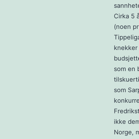
sannhete
Cirka 5 å
(noen pro
Tippelig
knekker 
budsjett
som en b
tilskuer
som Sarp
konkurr
Fredriks
ikke dem
Norge, m