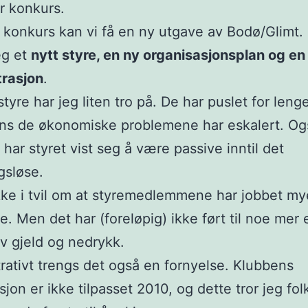
r konkurs.
 konkurs kan vi få en ny utgave av Bodø/Glimt.
eg et
nytt styre, en ny organisasjonsplan og en
trasjon
.
tyre har jeg liten tro på. De har puslet for lenge
ens de økonomiske problemene har eskalert. Og
 har styret vist seg å være passive inntil det
gsløse.
kke i tvil om at styremedlemmene har jobbet my
. Men det har (foreløpig) ikke ført til noe mer
v gjeld og nedrykk.
rativt trengs det også en fornyelse. Klubbens
sjon er ikke tilpasset 2010, og dette tror jeg fo