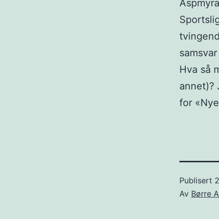
Aspmyra 
Sportsli
tvingend
samsvar 
Hva så 
annet)?
for «Nye
Publisert
2
Av
Børre A