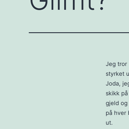
Jeg tror
styrket 
Joda, je
skikk på
gjeld og
på hver 
ut.