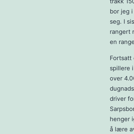
trakk 15
bor jeg i
seg. I s
rangert r
en range
Fortsatt
spillere
over 4.0
dugnadsd
driver f
Sarpsbor
henger i
å lære a