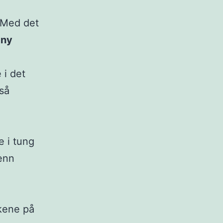
 Med det
 ny
 i det
så
e i tung
 enn
lkene på