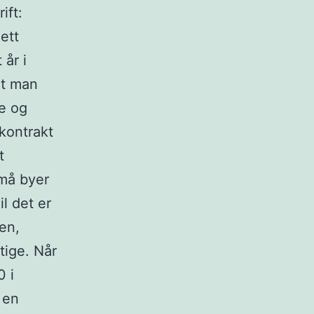
ift:
jett
 år i
at man
te og
 kontrakt
t
små byer
l det er
en,
tige. Når
0 i
 en