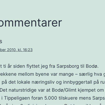
ommentarer
s
ber 2010, kl. 16:23
 ti år siden flyttet jeg fra Sarpsborg til Bodø.
rekkene mellom byene var mange – særlig hva g
e på det lokale næringsliv og innbyggertall på r
Det naturstridige var at Bodø/Glimt kjempet om
 i Tippeligaen foran 5.000 tilskuere mens Sarp