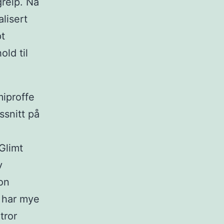
greip. Nå
alisert
pt
old til
miproffe
ssnitt på
Glimt
v
on
n har mye
tror