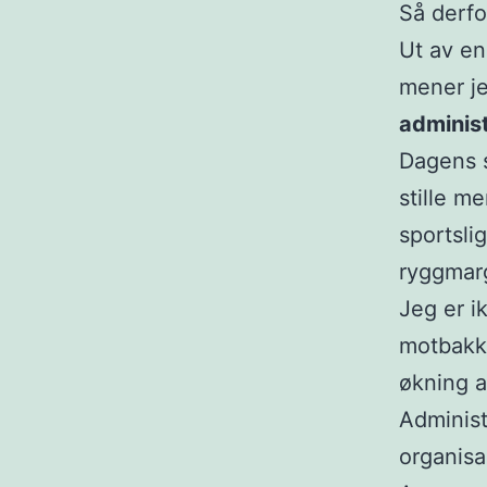
Så derfo
Ut av en
mener j
adminis
Dagens s
stille m
sportslig
ryggmar
Jeg er i
motbakke
økning a
Administ
organisa