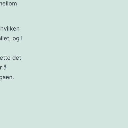
 mellom
 hvilken
let, og i
ette det
r å
igaen.