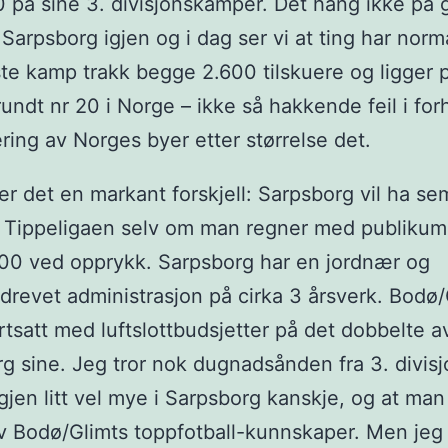
0 på sine 3. divisjonskamper. Det hang ikke på 
 Sarpsborg igjen og i dag ser vi at ting har norm
iste kamp trakk begge 2.600 tilskuere og ligger 
undt nr 20 i Norge – ikke så hakkende feil i forh
ring av Norges byer etter størrelse det.
 er det en markant forskjell: Sarpsborg vil ha se
 i Tippeligaen selv om man regner med publikum
00 ved opprykk. Sarpsborg har en jordnær og
revet administrasjon på cirka 3 årsverk. Bodø/
ortsatt med luftslottbudsjetter på det dobbelte a
g sine. Jeg tror nok dugnadsånden fra 3. divisj
gjen litt vel mye i Sarpsborg kanskje, og at ma
v Bodø/Glimts toppfotball-kunnskaper. Men jeg 