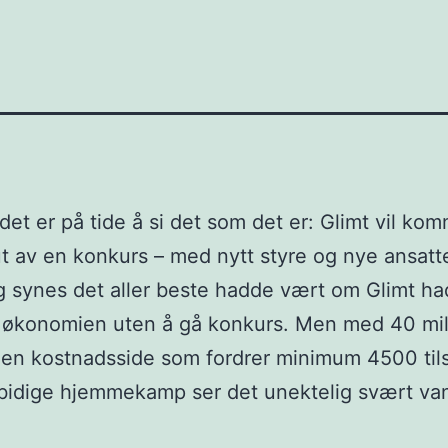
 det er på tide å si det som det er: Glimt vil ko
ut av en konkurs – med nytt styre og nye ansatt
g synes det aller beste hadde vært om Glimt ha
 økonomien uten å gå konkurs. Men med 40 mill
 en kostnadsside som fordrer minimum 4500 til
bidige hjemmekamp ser det unektelig svært va