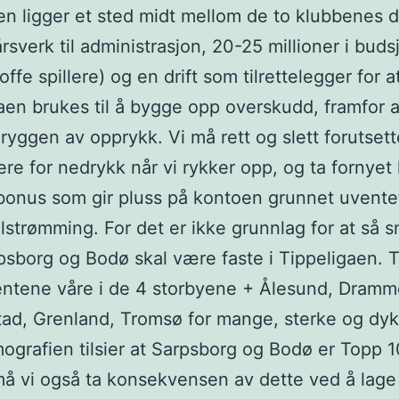
n ligger et sted midt mellom de to klubbenes dr
rsverk til administrasjon, 20-25 millioner i buds
ffe spillere) og en drift som tilrettelegger for at
aen brukes til å bygge opp overskudd, framfor 
ryggen av opprykk. Vi må rett og slett forutset
ere for nedrykk når vi rykker opp, og ta fornyet
onus som gir pluss på kontoen grunnet uvente
tilstrømming. For det er ikke grunnlag for at så 
sborg og Bodø skal være faste i Tippeligaen. Ti
entene våre i de 4 storbyene + Ålesund, Dramm
tad, Grenland, Tromsø for mange, sterke og dyk
ografien tilsier at Sarpsborg og Bodø er Topp 1
å vi også ta konsekvensen av dette ved å lage