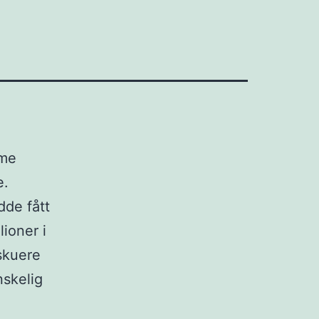
mme
e.
dde fått
ioner i
skuere
nskelig