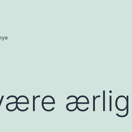
mye
 være ærli