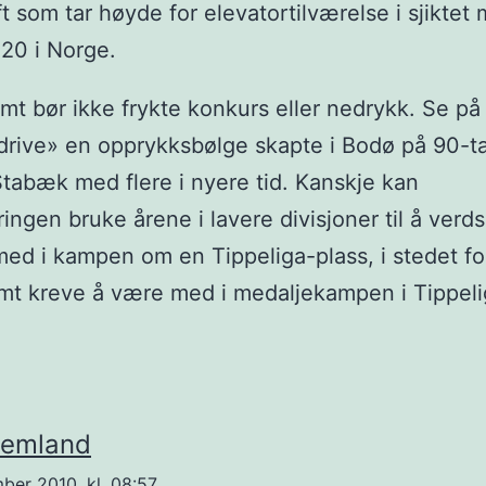
ft som tar høyde for elevatortilværelse i sjiktet
 20 i Norge.
mt bør ikke frykte konkurs eller nedrykk. Se på
rive» en opprykksbølge skapte i Bodø på 90-tal
tabæk med flere i nyere tid. Kanskje kan
ngen bruke årene i lavere divisjoner til å verds
ed i kampen om en Tippeliga-plass, i stedet fo
mt kreve å være med i medaljekampen i Tippel
temland
ber 2010, kl. 08:57