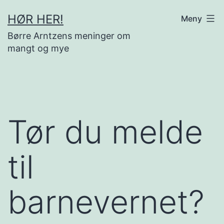
Gå
HØR HER!
Meny
til
Børre Arntzens meninger om
innhold
mangt og mye
Tør du melde
til
barnevernet?