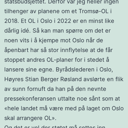
statsbudsjettet. Derfor var jeg heller ingen
tilhenger av planene om et Tromsø-OL i
2018. Et OL i Oslo i 2022 er en minst like
dårlig idé. Så kan man spørre om det er
noen vits i å kjempe mot Oslo når de
åpenbart har så stor innflytelse at de får
stoppet andres OL-planer for i stedet å
lansere sine egne. Byrådslederen i Oslo,
Høyres Stian Berger Røsland avslørte en flik
av sunn fornuft da han på den nevnte
pressekonferansen uttalte noe sånt som at
«hele landet må være med på laget om Oslo
skal arrangere OL».
Og det er vel der støtet må settes inn.