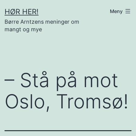
Gå
HØR HER!
Meny
til
Børre Arntzens meninger om
innhold
mangt og mye
– Stå på mot
Oslo, Tromsø!