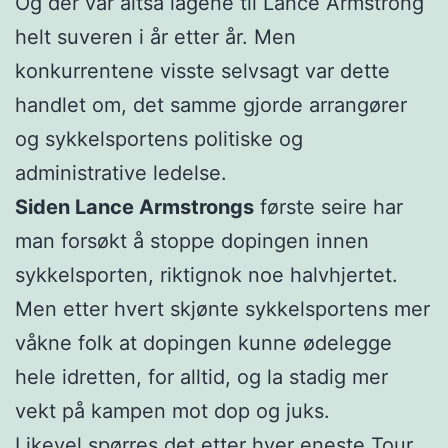
Og der var altså lagene til Lance Armstrong
helt suveren i år etter år. Men
konkurrentene visste selvsagt var dette
handlet om, det samme gjorde arrangører
og sykkelsportens politiske og
administrative ledelse.
Siden Lance Armstrongs
første seire har
man forsøkt å stoppe dopingen innen
sykkelsporten, riktignok noe halvhjertet.
Men etter hvert skjønte sykkelsportens mer
våkne folk at dopingen kunne ødelegge
hele idretten, for alltid, og la stadig mer
vekt på kampen mot dop og juks.
Likevel spørres det etter hver eneste Tour