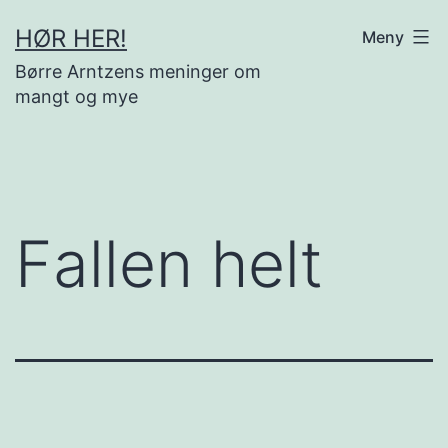
Gå
HØR HER!
Meny
til
Børre Arntzens meninger om
innhold
mangt og mye
Fallen helt