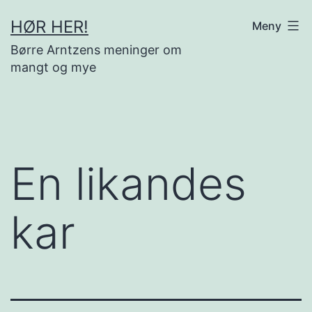
Gå
HØR HER!
Meny
til
Børre Arntzens meninger om
innhold
mangt og mye
En likandes
kar