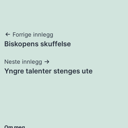
Innleggsnavigasjon
Forrige innlegg
Biskopens skuffelse
Neste innlegg
Yngre talenter stenges ute
Om meg