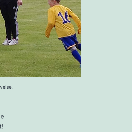
velse.
ne
t!