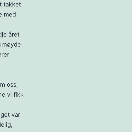
t takket
se med
je året
fornøyde
arer
om oss,
e vi fikk
get var
elig,