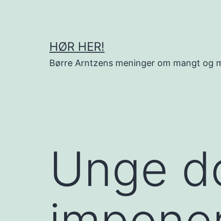
Gå
til
innhold
HØR HER!
Børre Arntzens meninger om mangt og 
Unge d
impone