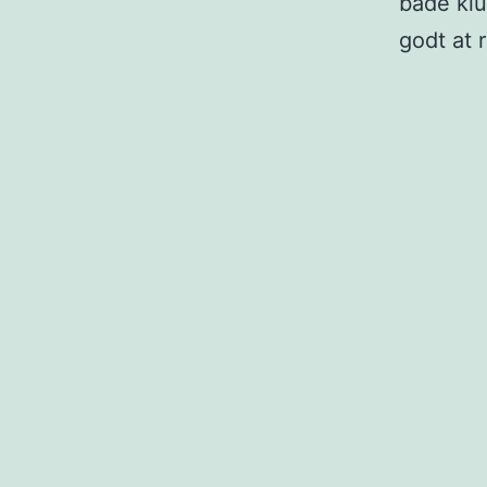
både klu
godt at r