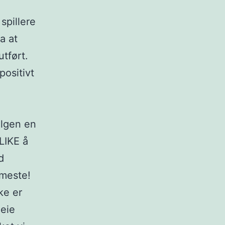
spillere
a at
utført.
positivt
elgen en
 LIKE å
d
rmeste!
ke er
leie