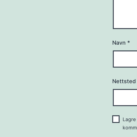
Navn
*
Nettsted
Lagre 
komme