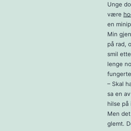
Unge dom
være
ho
en minip
Min gjen
på rad, 
smil ett
lenge no
fungert
– Skal h
sa en av
hilse på
Men det 
glemt. D