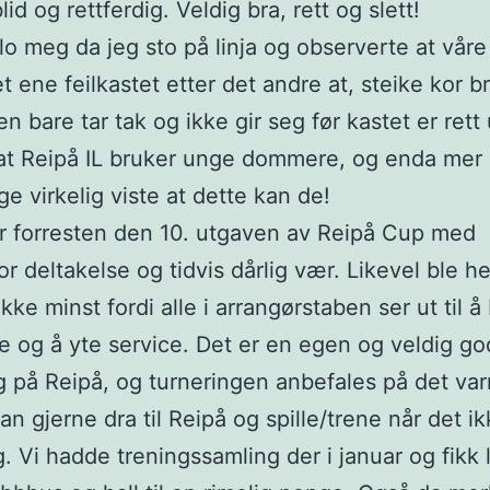
lid og rettferdig. Veldig bra, rett og slett!
lo meg da jeg sto på linja og observerte at våre 
t ene feilkastet etter det andre at, steike kor br
 bare tar tak og ikke gir seg før kastet er rett 
 at Reipå IL bruker unge dommere, og enda mer 
ge virkelig viste at dette kan de!
r forresten den 10. utgaven av Reipå Cup med
or deltakelse og tidvis dårlig vær. Likevel ble h
kke minst fordi alle i arrangørstaben ser ut til å
e og å yte service. Det er en egen og veldig go
 på Reipå, og turneringen anbefales på det va
an gjerne dra til Reipå og spille/trene når det ik
g. Vi hadde treningssamling der i januar og fikk 