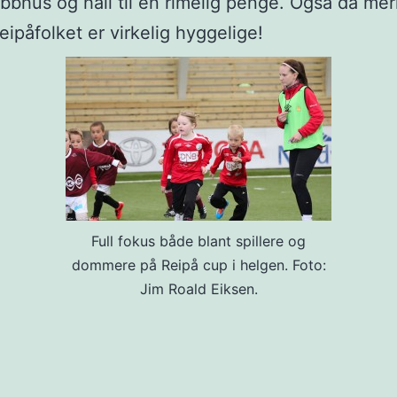
bbhus og hall til en rimelig penge. Også da mer
eipåfolket er virkelig hyggelige!
Full fokus både blant spillere og
dommere på Reipå cup i helgen. Foto:
Jim Roald Eiksen.