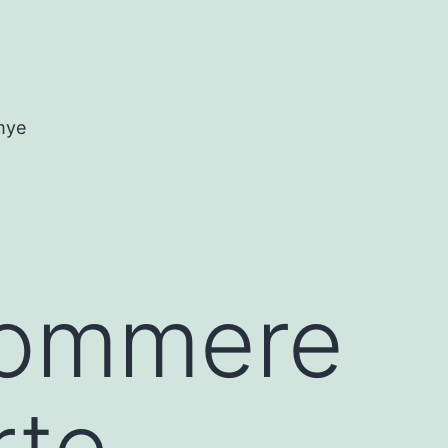
mye
ommere
rte