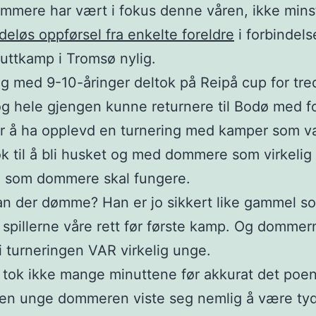
mere har vært i fokus denne våren, ikke mins
deløs oppførsel fra enkelte foreldre
i forbindel
uttkamp i Tromsø nylig.
g med 9-10-åringer deltok på Reipå cup for tred
og hele gjengen kunne returnere til Bodø med 
er å ha opplevd en turnering med kamper som v
k til å bli husket og med dommere som virkelig
e som dommere skal fungere.
an der dømme? Han er jo sikkert like gammel s
 spillerne våre rett før første kamp. Og dommern
 i turneringen VAR virkelig unge.
tok ikke mange minuttene før akkurat det poen
en unge dommeren viste seg nemlig å være tyd