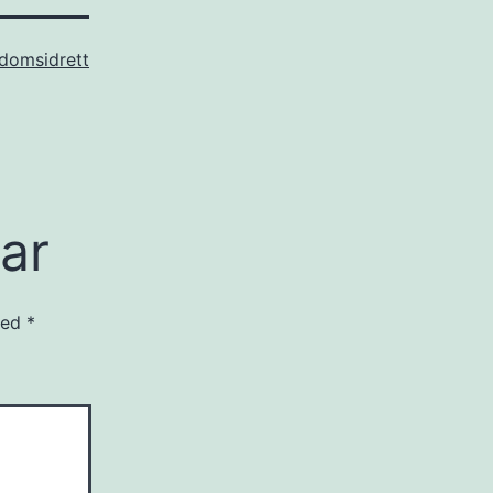
domsidrett
ar
 med
*