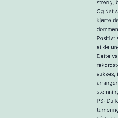
streng, b
Og det s
kjørte de
dommeren
Positivt
at de un
Dette va
rekordst
sukses, i
arranger
stemning
PS: Du k
turnerin