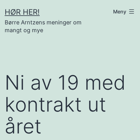
Gå
HØR HER!
Meny
til
Børre Arntzens meninger om
innhold
mangt og mye
Ni av 19 med
kontrakt ut
året