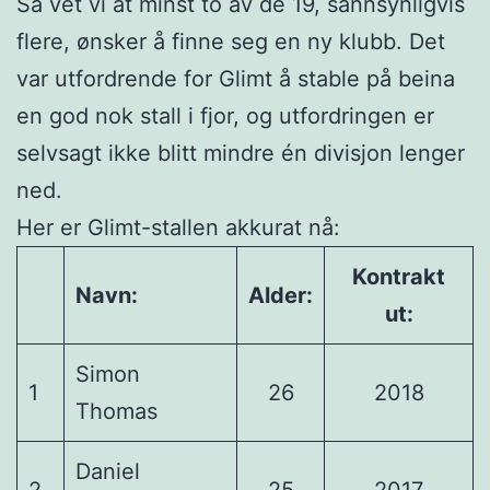
Så vet vi at minst to av de 19, sannsynligvis
flere, ønsker å finne seg en ny klubb. Det
var utfordrende for Glimt å stable på beina
en god nok stall i fjor, og utfordringen er
selvsagt ikke blitt mindre én divisjon lenger
ned.
Her er Glimt-stallen akkurat nå:
Kontrakt
Navn:
Alder:
ut:
Simon
1
26
2018
Thomas
Daniel
2
25
2017